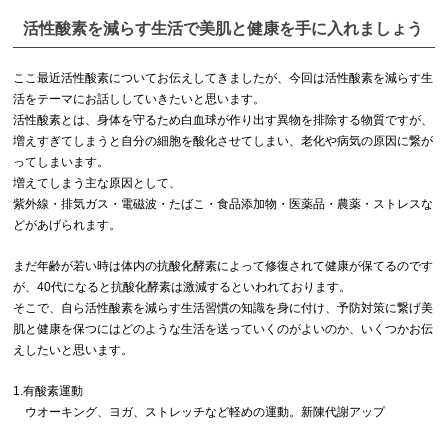
活性酸素を減らす生活で美肌と健康を手に入れましょう
ここ最近活性酸素についてお伝えしてきましたが、今回は活性酸素を減らす生
活をテーマにお話ししていきたいと思います。
活性酸素とは、身体を守るため白血球が作り出す異物を排除する物質ですが、
増えすぎてしまうと自分の細胞を酸化させてしまい、老化や病気の原因に繋が
ってしまいます。
増えてしまう主な原因として、
紫外線・排気ガス・電磁波・たばこ・食品添加物・医薬品・農薬・ストレスな
どがあげられます。
まだ年齢が若い時は体内の抗酸化酵素によって修復されて健康が保てるのです
が、40代になると抗酸化酵素は激減するといわれております。
そこで、自ら活性酸素を減らす生活習慣の知識を身に付け、予防対策に繋げ美
肌と健康を保つにはどのような生活を送っていくのがよいのか、いくつかお伝
えしたいと思います。
1.有酸素運動
ウオーキング、ヨガ、ストレッチなど軽めの運動。新陳代謝アップ