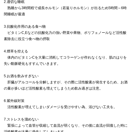
2.適切な睡眠
熟睡から3時間程で成長ホルモン（若返りホルモン）が出るため5時間～6時
間睡眠が最適
3.抗酸化作用のある食べ物
ビタミンC,Eなどの抗酸化力の強い野菜や果物、ポリフェノールなど活性酸
素除去に役立つ食べ物の摂取
4.煙草を控える
体内のビタミンCを大量に消耗してコラーゲンが作れなくなり、肌のはりを
失い動脈硬化もすすんでいきま
す。
5.お酒を飲みすぎない
肝臓がアルコールを分解しますが、その際に活性酸素が発生するため、お酒
の量が多いほど活性酸素も増え
てしまうため飲み過ぎは注意。
6.紫外線対策
活性酸素が増えてしまいダメージを受けやすい為、浴びない工夫を。
7.ストレスを溜めない
緊張によって血管が収縮して血流が弱くなり、その後に血流が回復した時に
活性酸素が大量に発生してしま
います。