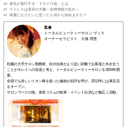
老化が進行する「ドロドロ血」とは
#3
ストレスは美容の大敵～自律神経の乱れ～
#2
綺麗になりたいと思ったら何から始めますか？
#1
監修
トータルビューティーサロン ヴィラ
オーナーセラピスト
大場 理恵
札幌の大手サロン勤務後、自分自身がより近い距離でお客様と向き合う
ことがキレイへの近道と考え、トータルビューティーサロンを2004年開
業。
全国でも珍しいイオン棒を使った施術が好評を呼び、2013年には東京店
をオープン。
サロンワークの他、美容コラムの執筆・イベント出演など幅広く活動。