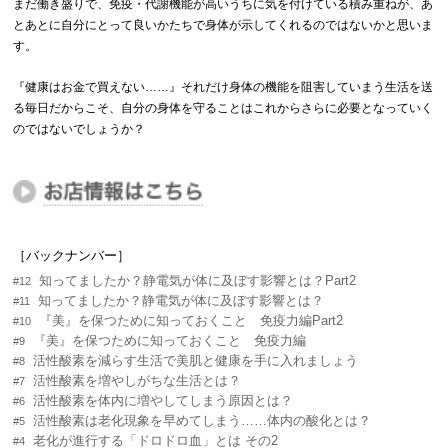
まだ働き盛りで、免疫・代謝機能が高いうちに気を付けている積み重ねが、あ
とあとに自分にとって良いかたちで身体が示してくれるのではないかと思いま
す。
『健康はお金で買えない……』それだけ身体の機能を阻害していまう生活を送
る毎日だからこそ、自分の身体を守ることはこれからさらに必要となっていく
のではないでしょうか？
［バックナンバー］
知ってましたか？静電気が体に及ぼす影響とは？Part2
#12
知ってましたか？静電気が体に及ぼす影響とは？
#11
『美』を保つために知っておくこと 免疫力編Part2
#10
『美』を保つために知っておくこと 免疫力編
#9
活性酸素を減らす生活で美肌と健康を手に入れましょう
#8
活性酸素を増やしがちな生活とは？
#7
活性酸素を体内に増やしてしまう原因とは？
#6
活性酸素は老化現象を早めてしまう……体内の酸化とは？
#5
老化が進行する「ドロドロ血」とは その2
#4