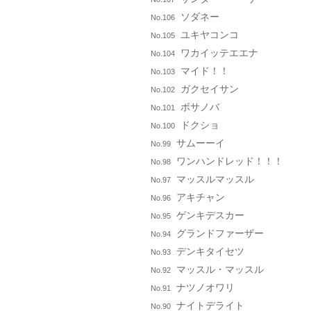
ソダネー
No.106
ユキヤコンコ
No.105
ワカイッテエエナ
No.104
マイド！！
No.103
ガクセイサン
No.102
ボサノバ
No.101
ドクショ
No.100
サムーーイ
No.99
ワンハンドレッド！！！
No.98
マッスルマッスル
No.97
アキチャン
No.96
ゲンキデスカー
No.95
グランドファーザー
No.94
デンキタイセツ
No.93
マッスル・マッスル
No.92
ナツノオワリ
No.91
ナイトデライト
No.90