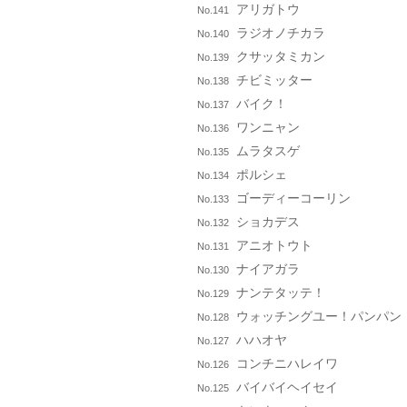
アリガトウ
No.141
ラジオノチカラ
No.140
クサッタミカン
No.139
チビミッター
No.138
バイク！
No.137
ワンニャン
No.136
ムラタスゲ
No.135
ポルシェ
No.134
ゴーディーコーリン
No.133
ショカデス
No.132
アニオトウト
No.131
ナイアガラ
No.130
ナンテタッテ！
No.129
ウォッチングユー！パンパン
No.128
ハハオヤ
No.127
コンチニハレイワ
No.126
バイバイヘイセイ
No.125