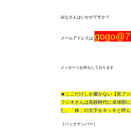
みなさんはいかがですか？
gogo@7
メールアドレスは
メッセージお待ちしております
★ここだけしか書かない【尻フジ
フジオさんは高校時代に卓球部に
た。
「林」の文字をキッキと呼ん
［バックナンバー］