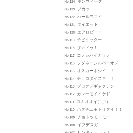
キンウィーク
No.124
ブカツ
No.123
ハールヨコイ
No.122
ダイエット
No.121
エアロビーー
No.120
チビミッター
No.119
ザナドゥ！
No.118
コノシハイカラノ
No.117
ソダネーシルバーオメ
No.116
オスカーホシイ！！
No.115
チョコダイスキ！！
No.114
ブログデギャクテン
No.113
カレーモイイケド
No.112
ユキオオイ(T_T)
No.111
ハタチ二モドリタイ！！
No.110
チョトツモーモー
No.109
イブデスガ
No.108
サンタ・・・・ナ
No.107