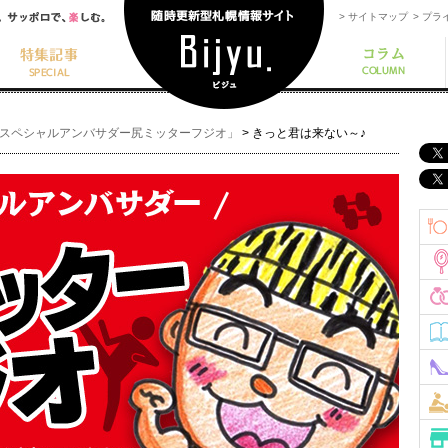
> サイトマップ
> プ
yuスペシャルアンバサダー尻ミッターフジオ」
>
きっと君は来ない～♪