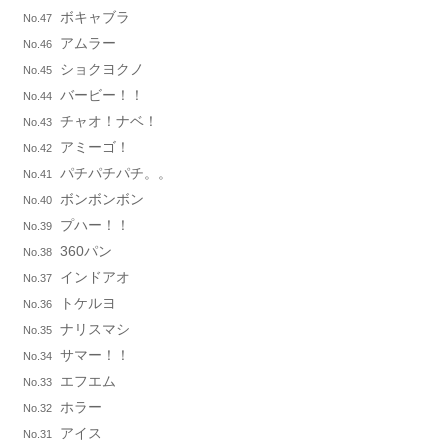
ボキャブラ
No.47
アムラー
No.46
ショクヨクノ
No.45
バービー！！
No.44
チャオ！ナベ！
No.43
アミーゴ！
No.42
パチパチパチ。。
No.41
ボンボンボン
No.40
プハー！！
No.39
360パン
No.38
インドアオ
No.37
トケルヨ
No.36
ナリスマシ
No.35
サマー！！
No.34
エフエム
No.33
ホラー
No.32
アイス
No.31