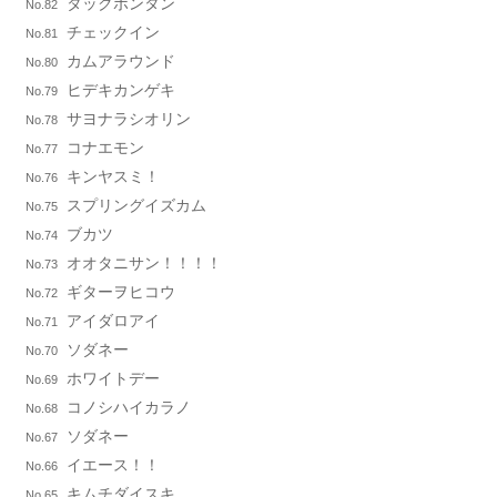
タックボンタン
No.82
チェックイン
No.81
カムアラウンド
No.80
ヒデキカンゲキ
No.79
サヨナラシオリン
No.78
コナエモン
No.77
キンヤスミ！
No.76
スプリングイズカム
No.75
ブカツ
No.74
オオタニサン！！！！
No.73
ギターヲヒコウ
No.72
アイダロアイ
No.71
ソダネー
No.70
ホワイトデー
No.69
コノシハイカラノ
No.68
ソダネー
No.67
イエース！！
No.66
キムチダイスキ
No.65