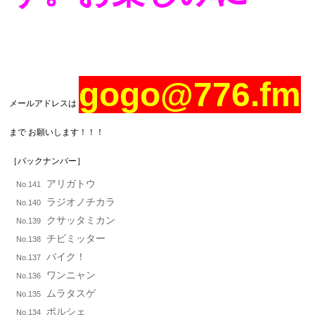
gogo@776.fm
メールアドレスは
まで お願いします！！！
［バックナンバー］
アリガトウ
No.141
ラジオノチカラ
No.140
クサッタミカン
No.139
チビミッター
No.138
バイク！
No.137
ワンニャン
No.136
ムラタスゲ
No.135
ポルシェ
No.134