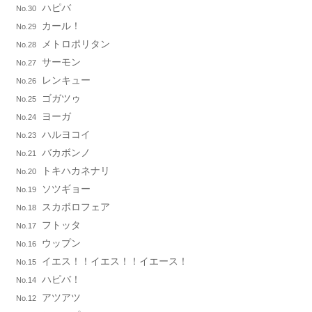
ハピバ
No.30
カール！
No.29
メトロポリタン
No.28
サーモン
No.27
レンキュー
No.26
ゴガツゥ
No.25
ヨーガ
No.24
ハルヨコイ
No.23
バカボンノ
No.21
トキハカネナリ
No.20
ソツギョー
No.19
スカボロフェア
No.18
フトッタ
No.17
ウップン
No.16
イエス！！イエス！！イエース！
No.15
ハピバ！
No.14
アツアツ
No.12