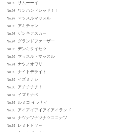
サムーーイ
No.99
ワンハンドレッド！！！
No.98
マッスルマッスル
No.97
アキチャン
No.96
ゲンキデスカー
No.95
グランドファーザー
No.94
デンキタイセツ
No.93
マッスル・マッスル
No.92
ナツノオワリ
No.91
ナイトデライト
No.90
イズミナシ
No.89
アチチチチ！
No.88
イズミナベ
No.87
ルミコ イラナイ
No.86
アイアイアイアイアイランド
No.85
ナツナツナツナツココナツ
No.84
レミドドソ～
No.83