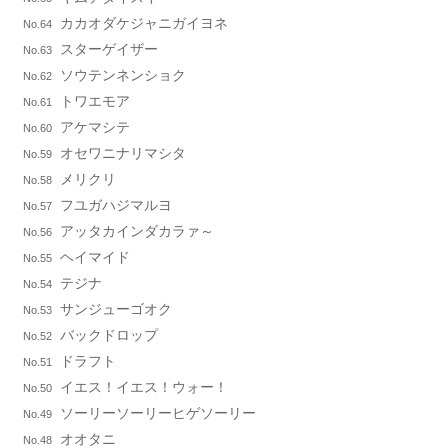
カカオダケジャニガイヨネ
No.64
スターゲイザー
No.63
ソウテンネンショク
No.62
トワエモア
No.61
アケマシテ
No.60
オセワニナリマシタ
No.59
メリクリ
No.58
フユガハジマルヨ
No.57
アッタカインダカラァ～
No.56
ヘイマイド
No.55
テジナ
No.54
サンジューゴオク
No.53
バックドロップ
No.52
ドラフト
No.51
イエス！イエス！ウォー！
No.50
ソーリーソーリーヒゲソーリー
No.49
オオタニ
No.48