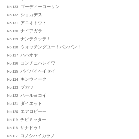
ゴーディーコーリン
No.133
ショカデス
No.132
アニオトウト
No.131
ナイアガラ
No.130
ナンテタッテ！
No.129
ウォッチングユー！パンパン！
No.128
ハハオヤ
No.127
コンチニハレイワ
No.126
バイバイヘイセイ
No.125
キンウィーク
No.124
ブカツ
No.123
ハールヨコイ
No.122
ダイエット
No.121
エアロビーー
No.120
チビミッター
No.119
ザナドゥ！
No.118
コノシハイカラノ
No.117