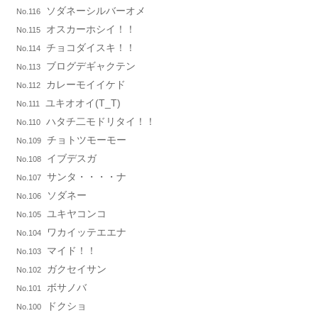
ソダネーシルバーオメ
No.116
オスカーホシイ！！
No.115
チョコダイスキ！！
No.114
ブログデギャクテン
No.113
カレーモイイケド
No.112
ユキオオイ(T_T)
No.111
ハタチ二モドリタイ！！
No.110
チョトツモーモー
No.109
イブデスガ
No.108
サンタ・・・・ナ
No.107
ソダネー
No.106
ユキヤコンコ
No.105
ワカイッテエエナ
No.104
マイド！！
No.103
ガクセイサン
No.102
ボサノバ
No.101
ドクショ
No.100