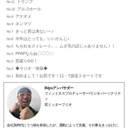
トランプ
No.11
アルコホール
No.10
アケオメ
No.9
ネンマツ
No.8
きっと君は来ない～♪
No.7
今年はとっても、いいかんじ♪
No.6
ちぢれ＆ストレート。。ムダ毛の話じゃありません！！
No.5
PPAPならぬ〇〇〇〇
No.4
尻蹴りGO！
No.3
◆ラジオ・体操◆
No.2
初めまして！お尻です！11・7放送スタートです
No.1
Bijyuアンバサダー
フィットネスプロデューサー/ラジオパーソナリテ
ィ
尻ミッターフジオ
会社員時代にうつ病を発病したが、運動によって克服。その事をきっかけに