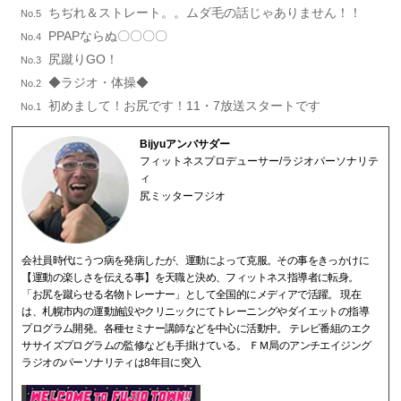
ちぢれ＆ストレート。。ムダ毛の話じゃありません！！
No.5
PPAPならぬ〇〇〇〇
No.4
尻蹴りGO！
No.3
◆ラジオ・体操◆
No.2
初めまして！お尻です！11・7放送スタートです
No.1
Bijyuアンバサダー
フィットネスプロデューサー/ラジオパーソナリテ
ィ
尻ミッターフジオ
会社員時代にうつ病を発病したが、運動によって克服。その事をきっかけに
【運動の楽しさを伝える事】を天職と決め、フィットネス指導者に転身。
「お尻を蹴らせる名物トレーナー」として全国的にメディアで活躍。 現在
は、札幌市内の運動施設やクリニックにてトレーニングやダイエットの指導
プログラム開発。各種セミナー講師などを中心に活動中。 テレビ番組のエク
ササイズプログラムの監修なども手掛けている。 ＦＭ局のアンチエイジング
ラジオのパーソナリティは8年目に突入