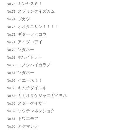
キンヤスミ！
No.76
スプリングイズカム
No.75
ブカツ
No.74
オオタニサン！！！！
No.73
ギターヲヒコウ
No.72
アイダロアイ
No.71
ソダネー
No.70
ホワイトデー
No.69
コノシハイカラノ
No.68
ソダネー
No.67
イエース！！
No.66
キムチダイスキ
No.65
カカオダケジャニガイヨネ
No.64
スターゲイザー
No.63
ソウテンネンショク
No.62
トワエモア
No.61
アケマシテ
No.60