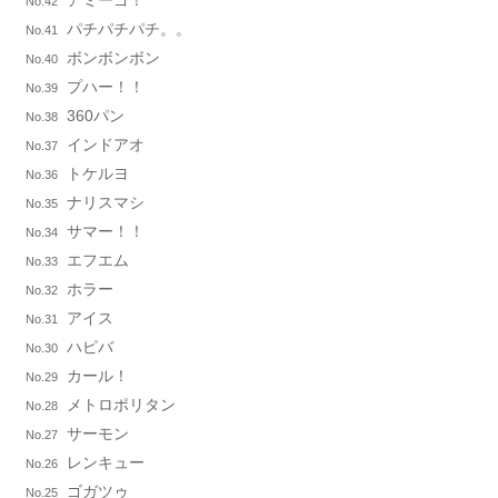
No.42
パチパチパチ。。
No.41
ボンボンボン
No.40
プハー！！
No.39
360パン
No.38
インドアオ
No.37
トケルヨ
No.36
ナリスマシ
No.35
サマー！！
No.34
エフエム
No.33
ホラー
No.32
アイス
No.31
ハピバ
No.30
カール！
No.29
メトロポリタン
No.28
サーモン
No.27
レンキュー
No.26
ゴガツゥ
No.25