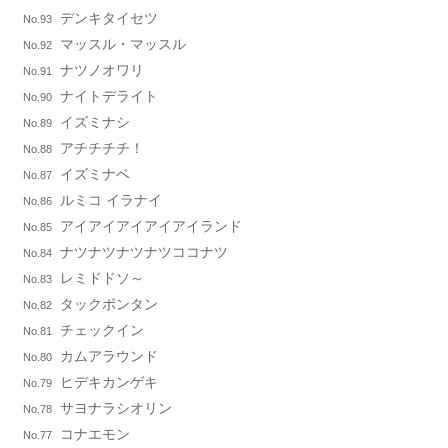
デンキタイセツ
No.93
マッスル・マッスル
No.92
ナツノオワリ
No.91
ナイトデライト
No.90
イズミナシ
No.89
アチチチチ！
No.88
イズミナベ
No.87
ルミコ イラナイ
No.86
アイアイアイアイアイランド
No.85
ナツナツナツナツココナツ
No.84
レミドドソ～
No.83
タックボンタン
No.82
チェックイン
No.81
カムアラウンド
No.80
ヒデキカンゲキ
No.79
サヨナラシオリン
No.78
コナエモン
No.77