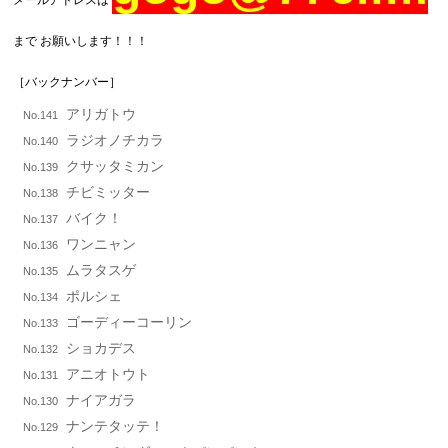
まで お願いします！！！
［バックナンバー］
アリガトウ
No.141
ラジオノチカラ
No.140
クサッタミカン
No.139
チビミッター
No.138
バイク！
No.137
ワンニャン
No.136
ムラタスゲ
No.135
ポルシェ
No.134
ゴーディーコーリン
No.133
ショカデス
No.132
アニオトウト
No.131
ナイアガラ
No.130
ナンテタッテ！
No.129