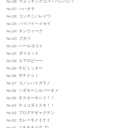
ウォッチングユー！パンパン！
No.128
ハハオヤ
No.127
コンチニハレイワ
No.126
バイバイヘイセイ
No.125
キンウィーク
No.124
ブカツ
No.123
ハールヨコイ
No.122
ダイエット
No.121
エアロビーー
No.120
チビミッター
No.119
ザナドゥ！
No.118
コノシハイカラノ
No.117
ソダネーシルバーオメ
No.116
オスカーホシイ！！
No.115
チョコダイスキ！！
No.114
ブログデギャクテン
No.113
カレーモイイケド
No.112
ユキオオイ(T_T)
No.111