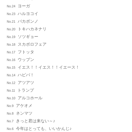
ヨーガ
No.24
ハルヨコイ
No.23
バカボンノ
No.21
トキハカネナリ
No.20
ソツギョー
No.19
スカボロフェア
No.18
フトッタ
No.17
ウップン
No.16
イエス！！イエス！！イエース！
No.15
ハピバ！
No.14
アツアツ
No.12
トランプ
No.11
アルコホール
No.10
アケオメ
No.9
ネンマツ
No.8
きっと君は来ない～♪
No.7
今年はとっても、いいかんじ♪
No.6