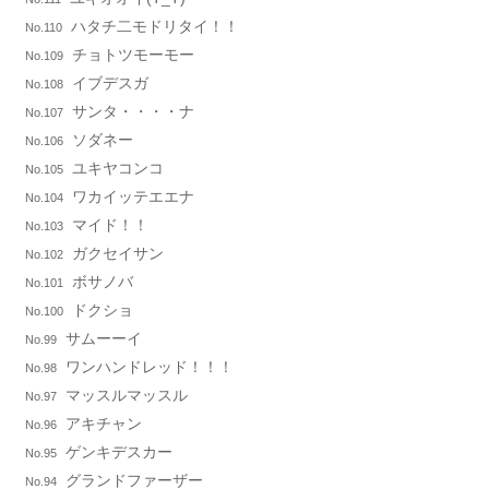
ハタチ二モドリタイ！！
No.110
チョトツモーモー
No.109
イブデスガ
No.108
サンタ・・・・ナ
No.107
ソダネー
No.106
ユキヤコンコ
No.105
ワカイッテエエナ
No.104
マイド！！
No.103
ガクセイサン
No.102
ボサノバ
No.101
ドクショ
No.100
サムーーイ
No.99
ワンハンドレッド！！！
No.98
マッスルマッスル
No.97
アキチャン
No.96
ゲンキデスカー
No.95
グランドファーザー
No.94