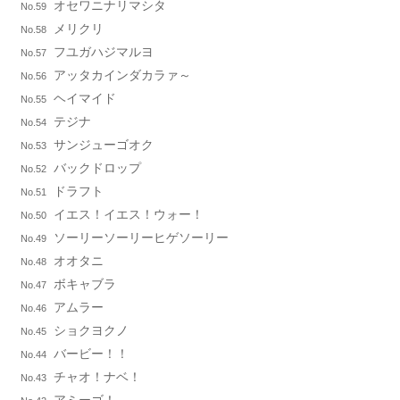
オセワニナリマシタ
No.59
メリクリ
No.58
フユガハジマルヨ
No.57
アッタカインダカラァ～
No.56
ヘイマイド
No.55
テジナ
No.54
サンジューゴオク
No.53
バックドロップ
No.52
ドラフト
No.51
イエス！イエス！ウォー！
No.50
ソーリーソーリーヒゲソーリー
No.49
オオタニ
No.48
ボキャブラ
No.47
アムラー
No.46
ショクヨクノ
No.45
バービー！！
No.44
チャオ！ナベ！
No.43
アミーゴ！