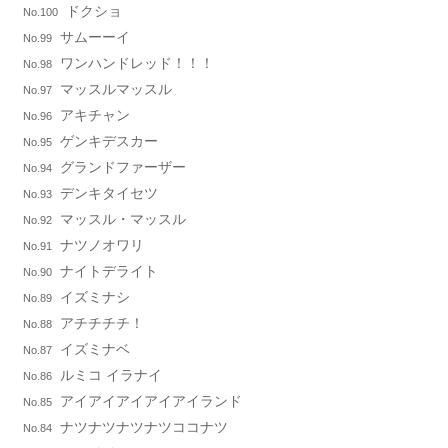
ドクショ
No.100
サムーーイ
No.99
ワンハンドレッド！！！
No.98
マッスルマッスル
No.97
アキチャン
No.96
ゲンキデスカー
No.95
グランドファーザー
No.94
デンキタイセツ
No.93
マッスル・マッスル
No.92
ナツノオワリ
No.91
ナイトデライト
No.90
イズミナシ
No.89
アチチチチ！
No.88
イズミナベ
No.87
ルミコ イラナイ
No.86
アイアイアイアイアイランド
No.85
ナツナツナツナツココナツ
No.84