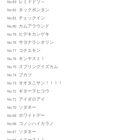
レミドドソ～
No.83
タックボンタン
No.82
チェックイン
No.81
カムアラウンド
No.80
ヒデキカンゲキ
No.79
サヨナラシオリン
No.78
コナエモン
No.77
キンヤスミ！
No.76
スプリングイズカム
No.75
ブカツ
No.74
オオタニサン！！！！
No.73
ギターヲヒコウ
No.72
アイダロアイ
No.71
ソダネー
No.70
ホワイトデー
No.69
コノシハイカラノ
No.68
ソダネー
No.67
イエース！！