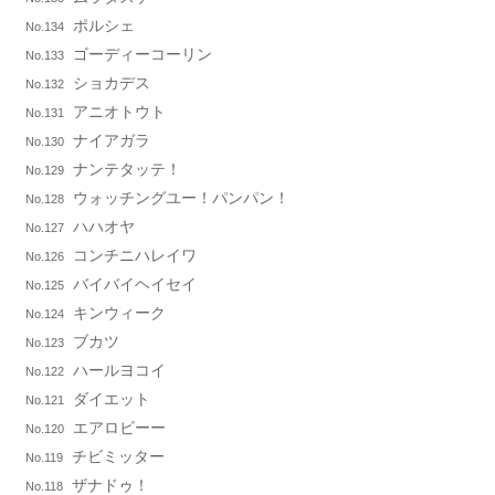
ポルシェ
No.134
ゴーディーコーリン
No.133
ショカデス
No.132
アニオトウト
No.131
ナイアガラ
No.130
ナンテタッテ！
No.129
ウォッチングユー！パンパン！
No.128
ハハオヤ
No.127
コンチニハレイワ
No.126
バイバイヘイセイ
No.125
キンウィーク
No.124
ブカツ
No.123
ハールヨコイ
No.122
ダイエット
No.121
エアロビーー
No.120
チビミッター
No.119
ザナドゥ！
No.118