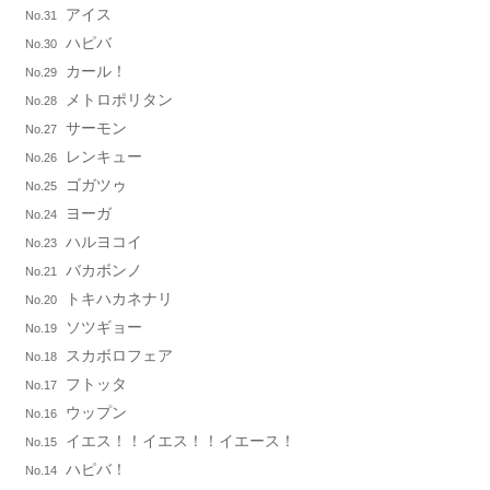
アイス
No.31
ハピバ
No.30
カール！
No.29
メトロポリタン
No.28
サーモン
No.27
レンキュー
No.26
ゴガツゥ
No.25
ヨーガ
No.24
ハルヨコイ
No.23
バカボンノ
No.21
トキハカネナリ
No.20
ソツギョー
No.19
スカボロフェア
No.18
フトッタ
No.17
ウップン
No.16
イエス！！イエス！！イエース！
No.15
ハピバ！
No.14