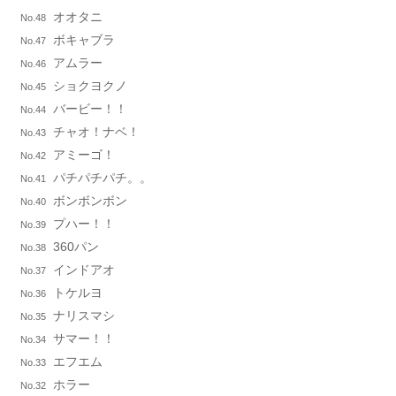
オオタニ
No.48
ボキャブラ
No.47
アムラー
No.46
ショクヨクノ
No.45
バービー！！
No.44
チャオ！ナベ！
No.43
アミーゴ！
No.42
パチパチパチ。。
No.41
ボンボンボン
No.40
プハー！！
No.39
360パン
No.38
インドアオ
No.37
トケルヨ
No.36
ナリスマシ
No.35
サマー！！
No.34
エフエム
No.33
ホラー
No.32