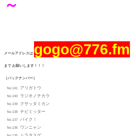
～
gogo@776.fm
メールアドレスは
まで お願いします！！！
［バックナンバー］
アリガトウ
No.141
ラジオノチカラ
No.140
クサッタミカン
No.139
チビミッター
No.138
バイク！
No.137
ワンニャン
No.136
ムラタスゲ
No.135