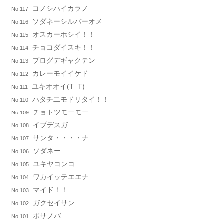
コノシハイカラノ
No.117
ソダネーシルバーオメ
No.116
オスカーホシイ！！
No.115
チョコダイスキ！！
No.114
ブログデギャクテン
No.113
カレーモイイケド
No.112
ユキオオイ(T_T)
No.111
ハタチ二モドリタイ！！
No.110
チョトツモーモー
No.109
イブデスガ
No.108
サンタ・・・・ナ
No.107
ソダネー
No.106
ユキヤコンコ
No.105
ワカイッテエエナ
No.104
マイド！！
No.103
ガクセイサン
No.102
ボサノバ
No.101