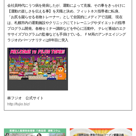
会社員時代にうつ病を発病したが、運動によって克服。その事をきっかけに
【運動の楽しさを伝える事】を天職と決め、フィットネス指導者に転身。
「お尻を蹴らせる名物トレーナー」として全国的にメディアで活躍。 現在
は、札幌市内の運動施設やクリニックにてトレーニングやダイエットの指導
プログラム開発。各種セミナー講師などを中心に活動中。 テレビ番組のエク
ササイズプログラムの監修なども手掛けている。 ＦＭ局のアンチエイジング
ラジオのパーソナリティは8年目に突入
林フジオ 公式サイト
http://fujio.biz/