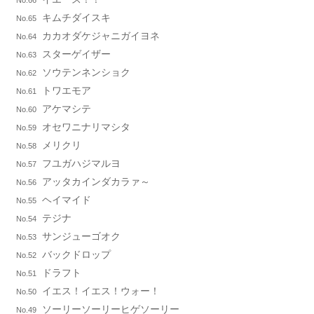
No.66
キムチダイスキ
No.65
カカオダケジャニガイヨネ
No.64
スターゲイザー
No.63
ソウテンネンショク
No.62
トワエモア
No.61
アケマシテ
No.60
オセワニナリマシタ
No.59
メリクリ
No.58
フユガハジマルヨ
No.57
アッタカインダカラァ～
No.56
ヘイマイド
No.55
テジナ
No.54
サンジューゴオク
No.53
バックドロップ
No.52
ドラフト
No.51
イエス！イエス！ウォー！
No.50
ソーリーソーリーヒゲソーリー
No.49