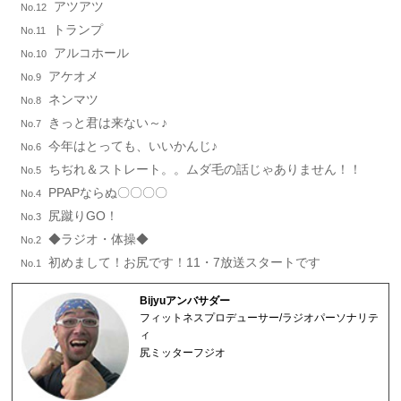
アツアツ
No.12
トランプ
No.11
アルコホール
No.10
アケオメ
No.9
ネンマツ
No.8
きっと君は来ない～♪
No.7
今年はとっても、いいかんじ♪
No.6
ちぢれ＆ストレート。。ムダ毛の話じゃありません！！
No.5
PPAPならぬ〇〇〇〇
No.4
尻蹴りGO！
No.3
◆ラジオ・体操◆
No.2
初めまして！お尻です！11・7放送スタートです
No.1
Bijyuアンバサダー
フィットネスプロデューサー/ラジオパーソナリテ
ィ
尻ミッターフジオ