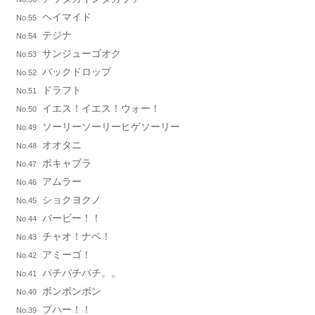
ヘイマイド
No.55
テジナ
No.54
サンジューゴオク
No.53
バックドロップ
No.52
ドラフト
No.51
イエス！イエス！ウォー！
No.50
ソーリーソーリーヒゲソーリー
No.49
オオタニ
No.48
ボキャブラ
No.47
アムラー
No.46
ショクヨクノ
No.45
バービー！！
No.44
チャオ！ナベ！
No.43
アミーゴ！
No.42
パチパチパチ。。
No.41
ボンボンボン
No.40
プハー！！
No.39