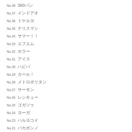
360パン
No.38
インドアオ
No.37
トケルヨ
No.36
ナリスマシ
No.35
サマー！！
No.34
エフエム
No.33
ホラー
No.32
アイス
No.31
ハピバ
No.30
カール！
No.29
メトロポリタン
No.28
サーモン
No.27
レンキュー
No.26
ゴガツゥ
No.25
ヨーガ
No.24
ハルヨコイ
No.23
バカボンノ
No.21