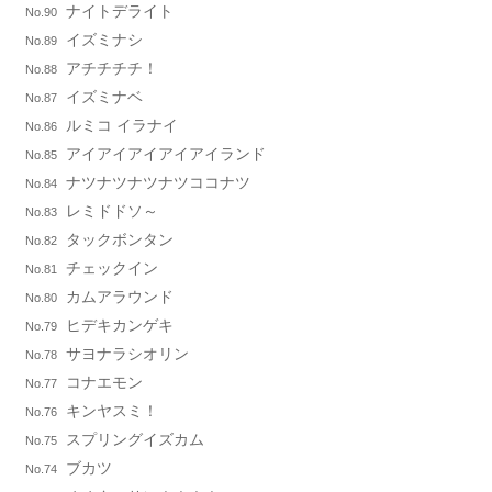
ナイトデライト
No.90
イズミナシ
No.89
アチチチチ！
No.88
イズミナベ
No.87
ルミコ イラナイ
No.86
アイアイアイアイアイランド
No.85
ナツナツナツナツココナツ
No.84
レミドドソ～
No.83
タックボンタン
No.82
チェックイン
No.81
カムアラウンド
No.80
ヒデキカンゲキ
No.79
サヨナラシオリン
No.78
コナエモン
No.77
キンヤスミ！
No.76
スプリングイズカム
No.75
ブカツ
No.74