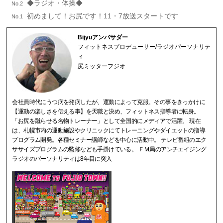
◆ラジオ・体操◆
No.2
初めまして！お尻です！11・7放送スタートです
No.1
Bijyuアンバサダー
フィットネスプロデューサー/ラジオパーソナリテ
ィ
尻ミッターフジオ
会社員時代にうつ病を発病したが、運動によって克服。その事をきっかけに
【運動の楽しさを伝える事】を天職と決め、フィットネス指導者に転身。
「お尻を蹴らせる名物トレーナー」として全国的にメディアで活躍。 現在
は、札幌市内の運動施設やクリニックにてトレーニングやダイエットの指導
プログラム開発。各種セミナー講師などを中心に活動中。 テレビ番組のエク
ササイズプログラムの監修なども手掛けている。 ＦＭ局のアンチエイジング
ラジオのパーソナリティは8年目に突入