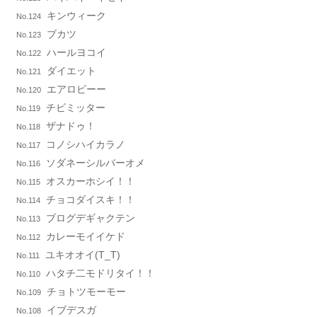
キンウィーク
No.124
ブカツ
No.123
ハールヨコイ
No.122
ダイエット
No.121
エアロビーー
No.120
チビミッター
No.119
ザナドゥ！
No.118
コノシハイカラノ
No.117
ソダネーシルバーオメ
No.116
オスカーホシイ！！
No.115
チョコダイスキ！！
No.114
ブログデギャクテン
No.113
カレーモイイケド
No.112
ユキオオイ(T_T)
No.111
ハタチ二モドリタイ！！
No.110
チョトツモーモー
No.109
イブデスガ
No.108