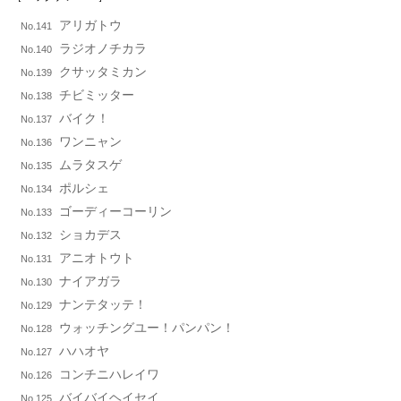
アリガトウ
No.141
ラジオノチカラ
No.140
クサッタミカン
No.139
チビミッター
No.138
バイク！
No.137
ワンニャン
No.136
ムラタスゲ
No.135
ポルシェ
No.134
ゴーディーコーリン
No.133
ショカデス
No.132
アニオトウト
No.131
ナイアガラ
No.130
ナンテタッテ！
No.129
ウォッチングユー！パンパン！
No.128
ハハオヤ
No.127
コンチニハレイワ
No.126
バイバイヘイセイ
No.125