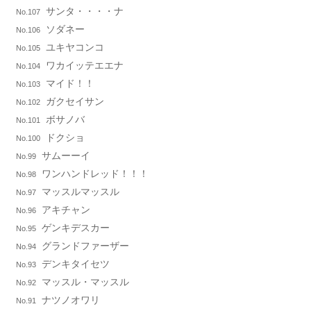
サンタ・・・・ナ
No.107
ソダネー
No.106
ユキヤコンコ
No.105
ワカイッテエエナ
No.104
マイド！！
No.103
ガクセイサン
No.102
ボサノバ
No.101
ドクショ
No.100
サムーーイ
No.99
ワンハンドレッド！！！
No.98
マッスルマッスル
No.97
アキチャン
No.96
ゲンキデスカー
No.95
グランドファーザー
No.94
デンキタイセツ
No.93
マッスル・マッスル
No.92
ナツノオワリ
No.91