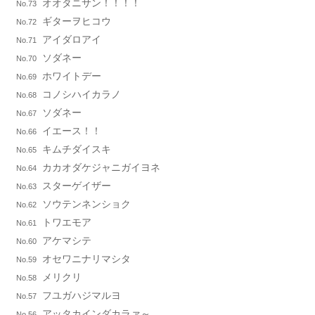
オオタニサン！！！！
No.73
ギターヲヒコウ
No.72
アイダロアイ
No.71
ソダネー
No.70
ホワイトデー
No.69
コノシハイカラノ
No.68
ソダネー
No.67
イエース！！
No.66
キムチダイスキ
No.65
カカオダケジャニガイヨネ
No.64
スターゲイザー
No.63
ソウテンネンショク
No.62
トワエモア
No.61
アケマシテ
No.60
オセワニナリマシタ
No.59
メリクリ
No.58
フユガハジマルヨ
No.57
アッタカインダカラァ～
No.56