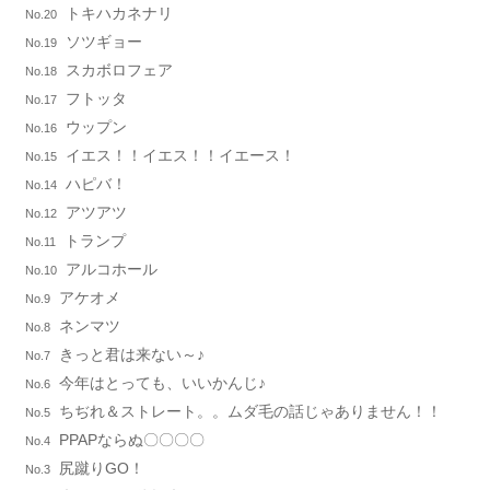
トキハカネナリ
No.20
ソツギョー
No.19
スカボロフェア
No.18
フトッタ
No.17
ウップン
No.16
イエス！！イエス！！イエース！
No.15
ハピバ！
No.14
アツアツ
No.12
トランプ
No.11
アルコホール
No.10
アケオメ
No.9
ネンマツ
No.8
きっと君は来ない～♪
No.7
今年はとっても、いいかんじ♪
No.6
ちぢれ＆ストレート。。ムダ毛の話じゃありません！！
No.5
PPAPならぬ〇〇〇〇
No.4
尻蹴りGO！
No.3