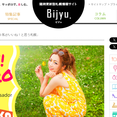
> サイトマップ
> プ
pporo 私がいいね！と思う札幌」