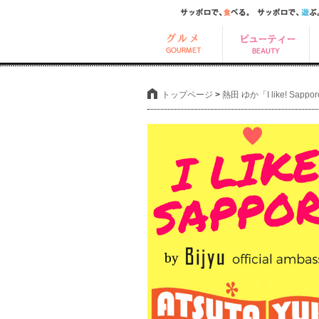
トップページ
>
熱田 ゆか「I like! Sa