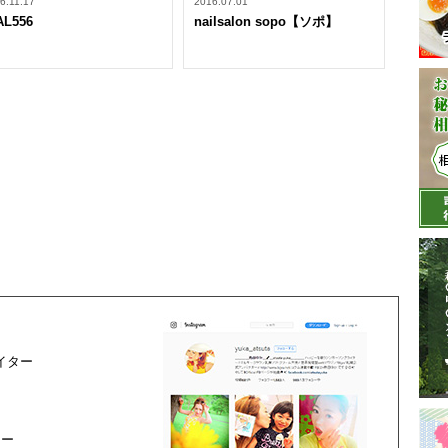
6.11.17
2016.07.01
AL556
nailsalon sopo【ソポ】
イター
ター