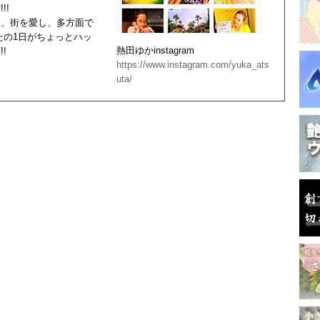
!!
人、街を愛し、多方面で
たの1日がちょっとハッ
熱田ゆかinstagram
!
https://www.instagram.com/yuka_ats
uta/